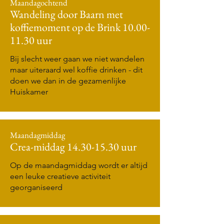
Maandagochtend
Wandeling door Baarn met
koffiemoment op de Brink
10.00-
11.30
uur
Bij slecht weer gaan we niet wandelen
maar uiteraard wel koffie drinken - dit
doen we dan in de gezamenlijke
Huiskamer
Maandagmiddag
Crea-middag
14.30-15.30
uur
Op de maandagmiddag wordt er altijd
een leuke creatieve activiteit
georganiseerd