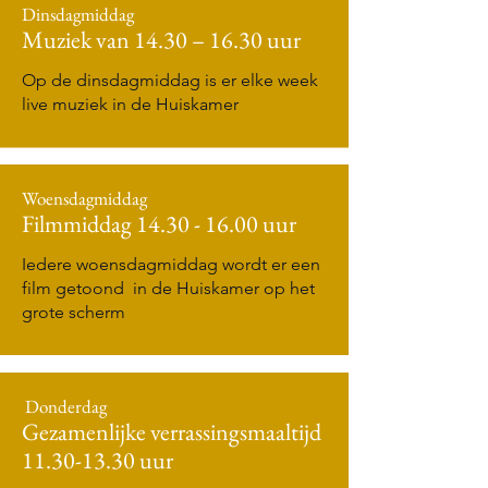
Dinsdagmiddag
Muziek van 14.30 – 16.30 uur
Op de dinsdagmiddag is er elke week
live muziek in de Huiskamer
Woensdagmiddag
Filmmiddag
14.30 - 16.00
uur
Iedere woensdagmiddag wordt er een
film getoond in de Huiskamer op het
grote scherm
Donderdag
Gezamenlijke verrassingsmaaltijd
11.30-13.30
uur