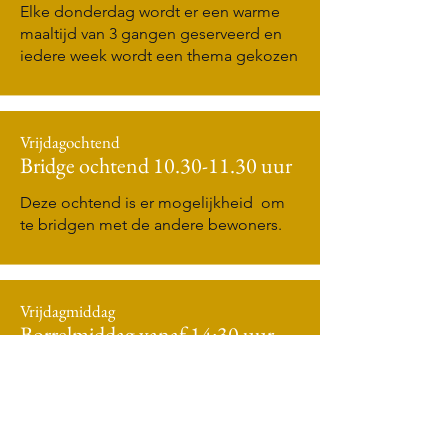
Elke donderdag wordt er een warme
maaltijd van 3 gangen geserveerd en
iedere week wordt een thema gekozen
Vrijdagochtend
Bridge ochtend
10.30-11.30
uur
Deze ochtend is er mogelijkheid om
te bridgen met de andere bewoners.
Vrijdagmiddag
Borrelmiddag vanaf 14:30 uur
Alle bewoners en familie zijn van harte
welkom om gezamenlijk een drankje te
komen drinken onder het genot van
een lekker hapje in de Huiskamer