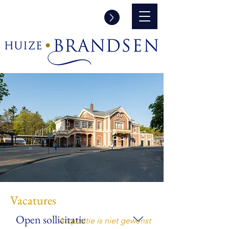
Informatie aanvraag en/of een
rondleiding
Vacatures
Open sollicitatie
Acquisitie is niet gewenst