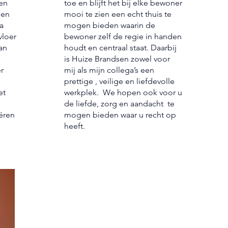
en
toe en blijft het bij elke bewoner
den
mooi te zien een echt thuis te
a
mogen bieden waarin de
vloer
bewoner zelf de regie in handen
an
houdt en centraal staat. Daarbij
is Huize Brandsen zowel voor
r
mij als mijn collega’s een
prettige , veilige en liefdevolle
et
werkplek. We hopen ook voor u
de liefde, zorg en aandacht te
eëren
mogen bieden waar u recht op
heeft.