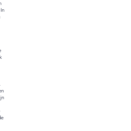
n
 In
g
e
k
.
en
ijn
e
de