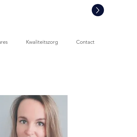
Informatie aanvraag en/of een
rondleiding
ures
Kwaliteitszorg
Contact