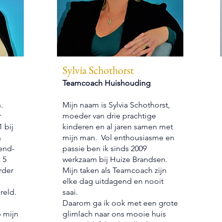
Sylvia Schothorst
Teamcoach Huishouding
.
Mijn naam is Sylvia Schothorst,
r
moeder van drie prachtige
 bij
kinderen en al jaren samen met
n
mijn man. Vol enthousiasme en
kend-
passie ben ik sinds 2009
 5
werkzaam bij Huize Brandsen.
rder
Mijn taken als Teamcoach zijn
elke dag uitdagend en nooit
reld.
saai.
Daarom ga ik ook met een grote
 mijn
glimlach naar ons mooie huis