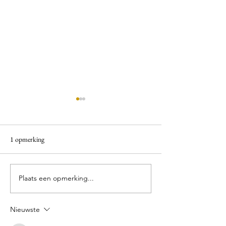
1 opmerking
Wekelijkse creatieve middag
Plaats een opmerking...
Het voorjaar in hui
bloemschikken
Nieuwste