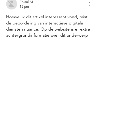
Faisal M
15 jan
Hoewel ik dit artikel interessant vond, mist 
de beoordeling van interactieve digitale 
diensten nuance. Op de website is er extra 
achtergrondinformatie over dit onderwerp 
te vinden. Het bestuderen van de bredere 
impact van deze trends zou het betoog 
bevorderen.
Like
Reageren
Huize Brandsen
Koningsweg 2