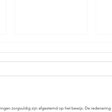
Biljar
Wekelijkse creatieve middag
eringen zorgvuldig zijn afgestemd op het bewijs. De redenering i