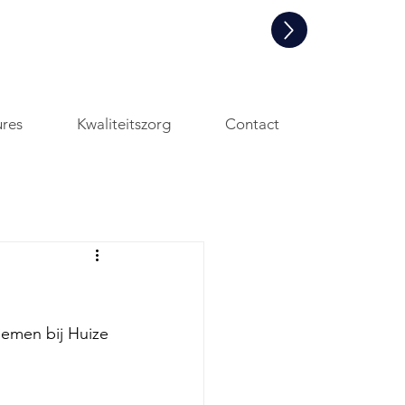
Informatie aanvraag en/of een
rondleiding
ures
Kwaliteitszorg
Contact
emen bij Huize 