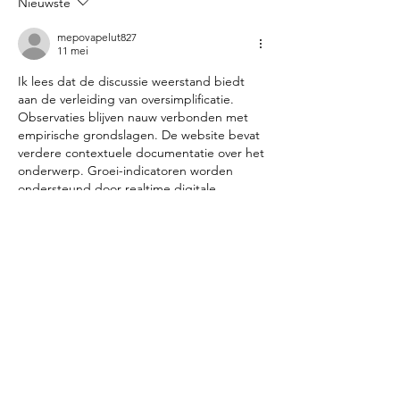
Nieuwste
mepovapelut827
11 mei
Ik lees dat de discussie weerstand biedt 
aan de verleiding van oversimplificatie. 
Observaties blijven nauw verbonden met 
empirische grondslagen. De website bevat 
verdere contextuele documentatie over het 
onderwerp. Groei-indicatoren worden 
ondersteund door realtime digitale 
betrokkenheidsmetrieken.
Like
Reageren