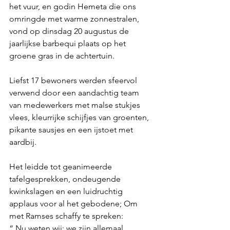
het vuur, en godin Hemeta die ons 
omringde met warme zonnestralen, 
vond op dinsdag 20 augustus de 
jaarlijkse barbequi plaats op het 
groene gras in de achtertuin.
Liefst 17 bewoners werden sfeervol 
verwend door een aandachtig team 
van medewerkers met malse stukjes 
vlees, kleurrijke schijfjes van groenten, 
pikante sausjes en een ijstoet met 
aardbij.
Het leidde tot geanimeerde 
tafelgesprekken, ondeugende 
kwinkslagen en een luidruchtig 
applaus voor al het gebodene; Om 
met Ramses schaffy te spreken:
“ Nu weten wij: we zijn allemaal 