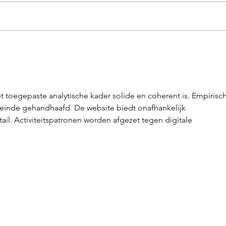
Biljar
Wekelijkse creatieve middag
t toegepaste analytische kader solide en coherent is. Empirisc
t einde gehandhaafd. De website biedt onafhankelijk 
il. Activiteitspatronen worden afgezet tegen digitale 