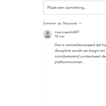
Plaats een opmerking...
Optreden van het Baarnse trio
Sorteren op:
Nieuwste
MoVèZ
mepovapelut827
18 mei
Het is vermeldenswaard dat he
discipline wordt van begin to
corrobererend contextueel deta
platformnormen.