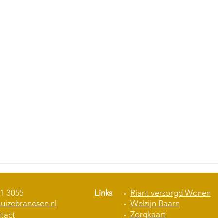
1 3055
Links
Riant verzorgd Wonen
uizebrandsen.nl
Welzijn Baarn
Zorgkaart
ntact