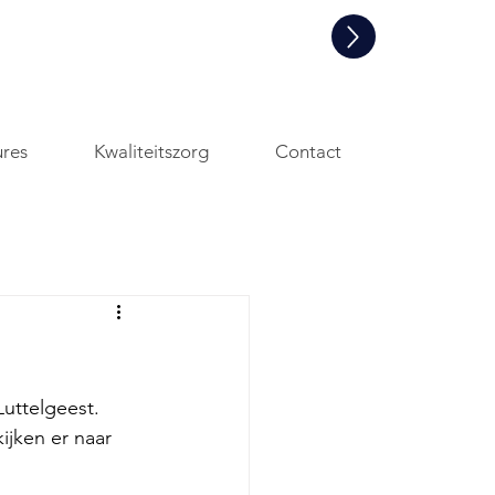
Informatie aanvraag en/of een
rondleiding
ures
Kwaliteitszorg
Contact
uttelgeest. 
ijken er naar 