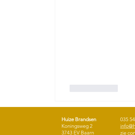
Like
Reageren
Huize Brandsen
035 54
Koningsweg 2
info@h
3743 EV Baarn
zie
co